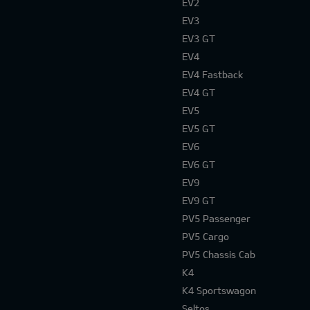
EV2
EV3
EV3 GT
EV4
EV4 Fastback
EV4 GT
EV5
EV5 GT
EV6
EV6 GT
EV9
EV9 GT
PV5 Passenger
PV5 Cargo
PV5 Chassis Cab
K4
K4 Sportswagon
Seltos