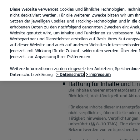
Diese Website verwendet Cookies und ähnliche Technologien. Techni
open
nicht deaktiviert werden. Für alle weiteren Zwecke bitten wir um Ihr
menu
Setzen der jeweiligen Cookies und Tracking-Technologien und in die
erhobenen Daten zu den nachfolgend genannten Zwecken ein: Analy
Website genutzt wird, um Inhalte und Funktionen zu verbessern. Ma
Werbepartner und Dienstleister erstellen auf Basis Ihres Nutzungsve
RECHTLICHE HINWEISE
auf dieser Website und auch auf anderen Websites interessenbasiert
jederzeit mit Wirkung für die Zukunft widerrufen werden. Über den B
jederzeit zur Anpassung Ihrer Präferenzen.
RECHTLICHE H
Weitere Informationen zu den eingesetzten Anbietern, Speicherdauer
Datenschutzerklärung.
> Datenschutz
> Impressum
Haftung für Inhalte und Li
Die Inhalte unserer Internetpräsenz w
Richtigkeit, Vollständigkeit und Akt
Für eigene Inhalte dieser Internetprä
nicht verpflichtet, übermittelte ode
Tätigkeit hinweisen. Verpflichtunge
unberührt (§§ 8-10 TMG). Eine diesbe
Bekanntwerden von entsprechenden R