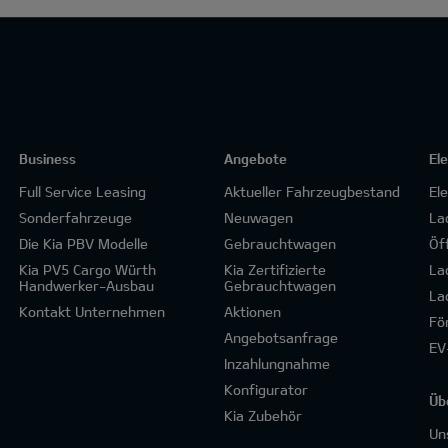
Business
Angebote
El
Full Service Leasing
Aktueller Fahrzeugbestand
El
Sonderfahrzeuge
Neuwagen
La
Die Kia PBV Modelle
Gebrauchtwagen
Öf
Kia PV5 Cargo Würth
Kia Zertifizierte
La
Handwerker-Ausbau
Gebrauchtwagen
La
Kontakt Unternehmen
Aktionen
Fö
Angebotsanfrage
EV
Inzahlungnahme
Konfigurator
Üb
Kia Zubehör
Un