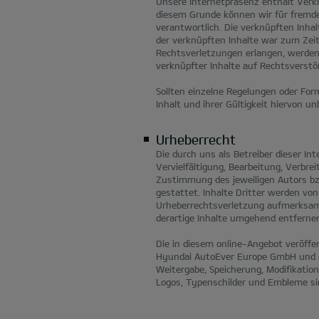
Unsere Internetpräsenz enthält Verk
diesem Grunde können wir für fremde 
verantwortlich. Die verknüpften Inha
der verknüpften Inhalte war zum Zeit
Rechtsverletzungen erlangen, werden 
verknüpfter Inhalte auf Rechtsverstöß
Sollten einzelne Regelungen oder Fo
Inhalt und ihrer Gültigkeit hiervon un
Urheberrecht
Die durch uns als Betreiber dieser I
Vervielfältigung, Bearbeitung, Verbr
Zustimmung des jeweiligen Autors bzw
gestattet. Inhalte Dritter werden vo
Urheberrechtsverletzung aufmerksam
derartige Inhalte umgehend entferne
Die in diesem online-Angebot veröffen
Hyundai AutoEver Europe GmbH und der
Weitergabe, Speicherung, Modifikation
Logos, Typenschilder und Embleme si