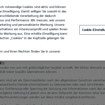
sch notwendige Cookies sind aktiv und können
e Einwilligung. Damit willigen Sie sowohl in das
 anschließende Verarbeitung der dadurch
se und Performance: Wir messen, wie unsere
Autohaus Brüggemann GmbH & Co. KG
Tel. :
05975 - 3040
rketing und personalisierte Werbung: Unsere
rhaltens ein Interessenprofil und spielen Ihnen
Cookie-Einstel
e Werbung aus. Eine erteilte Einwilligung kann
utton „Cookies“ in der Kopfzeile gelangen Sie
INWEISE
n und Ihren Rechten finden Sie in unserer
nks
urden von uns mit größtmöglicher Sorgfalt erstellt. Wir bitten dennoch u
ualität keine Gewähr übernehmen können.
senz sind wir als Diensteanbieter nach den allgemeinen Gesetzen verantwo
r gespeicherte fremde Informationen zu überwachen oder nach Umständen z
n zur Entfernung oder Sperrung der Nutzung von Informationen nach den a
zügliche Haftung ist jedoch erst ab dem Zeitpunkt der Kenntnis einer ko
echtsverletzungen werden wir diese Inhalte umgehend entfernen.