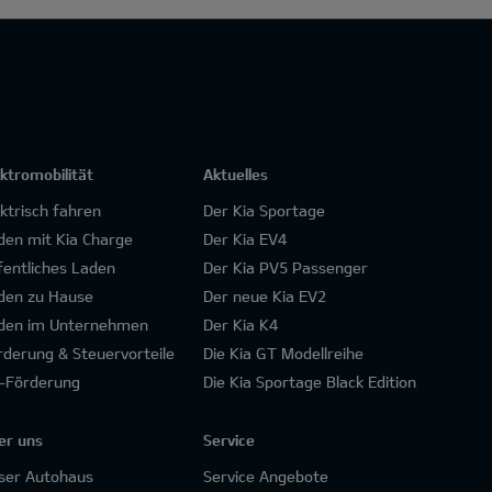
ektromobilität
Aktuelles
ektrisch fahren
Der Kia Sportage
den mit Kia Charge
Der Kia EV4
fentliches Laden
Der Kia PV5 Passenger
den zu Hause
Der neue Kia EV2
den im Unternehmen
Der Kia K4
rderung & Steuervorteile
Die Kia GT Modellreihe
-Förderung
Die Kia Sportage Black Edition
er uns
Service
ser Autohaus
Service Angebote