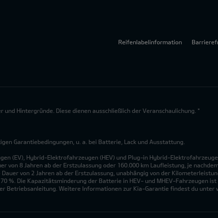
Reifenlabelinformation
Barrieref
lder und Hintergründe. Diese dienen ausschließlich der Veranschaulichung. *
en Garantiebedingungen, u. a. bei Batterie, Lack und Ausstattung.
ugen (EV), Hybrid-Elektrofahrzeugen (HEV) und Plug-in Hybrid-Elektrofahrzeuge
uer von 8 Jahren ab der Erstzulassung oder 160.000 km Laufleistung, je nachdem, 
 Dauer von 2 Jahren ab der Erstzulassung, unabhängig von der Kilometerleistung
n 70 %. Die Kapazitätsminderung der Batterie in HEV- und MHEV-Fahrzeugen ist 
r Betriebsanleitung. Weitere Informationen zur Kia-Garantie findest du unte