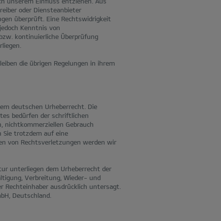
ch unserem Einfluss entziehen. Aus
reiber oder Diensteanbieter
ngen überprüft. Eine Rechtswidrigkeit
 jedoch Kenntnis von
bzw. kontinuierliche Überprüfung
liegen.
eiben die übrigen Regelungen in ihrem
 dem deutschen Urheberrecht. Die
es bedürfen der schriftlichen
en, nichtkommerziellen Gebrauch
n Sie trotzdem auf eine
en von Rechtsverletzungen werden wir
ktur unterliegen dem Urheberrecht der
ltigung, Verbreitung, Wieder- und
er Rechteinhaber ausdrücklich untersagt.
mbH, Deutschland.