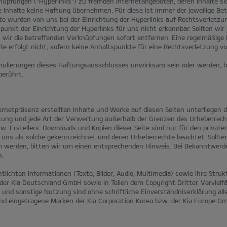
nüpfungen ("Hyperlinks") zu fremden Internetangeboten, deren Inhalte si
Inhalte keine Haftung übernehmen. Für diese ist immer der jeweilige Bet
lte wurden von uns bei der Einrichtung der Hyperlinks auf Rechtsverletzu
punkt der Einrichtung der Hyperlinks für uns nicht erkennbar. Sollten wir
wir die betreffenden Verknüpfungen sofort entfernen. Eine regelmäßige 
e erfolgt nicht, sofern keine Anhaltspunkte für eine Rechtsverletzung vor
rmulierungen dieses Haftungsausschlusses unwirksam sein oder werden, bl
berührt.
nternetpräsenz erstellten Inhalte und Werke auf diesen Seiten unterliegen
eitung und jede Art der Verwertung außerhalb der Grenzen des Urheberrecht
. Erstellers. Downloads und Kopien dieser Seite sind nur für den privat
n uns als solche gekennzeichnet und deren Urheberrechte beachtet. Sollte
 werden, bitten wir um einen entsprechenden Hinweis. Bei Bekanntwerd
n.
tlichten Informationen (Texte, Bilder, Audio, Multimedia) sowie ihre Stru
 Kia Deutschland GmbH sowie in Teilen dem Copyright Dritter. Vervielfä
 und sonstige Nutzung sind ohne schriftliche Einverständniserklärung all
nd eingetragene Marken der Kia Corporation Korea bzw. der Kia Europe G