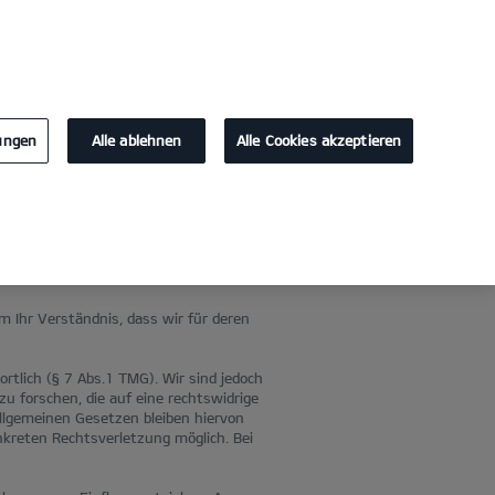
KONTAKT
lungen
Alle ablehnen
Alle Cookies akzeptieren
m Ihr Verständnis, dass wir für deren
rtlich (§ 7 Abs.1 TMG). Wir sind jedoch
u forschen, die auf eine rechtswidrige
llgemeinen Gesetzen bleiben hiervon
nkreten Rechtsverletzung möglich. Bei