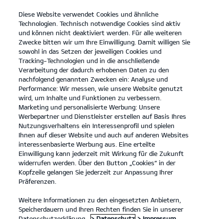
Diese Website verwendet Cookies und ähnliche
open
Technologien. Technisch notwendige Cookies sind aktiv
menu
und können nicht deaktiviert werden. Für alle weiteren
KONTAKT
Zwecke bitten wir um Ihre Einwilligung. Damit willigen Sie
sowohl in das Setzen der jeweiligen Cookies und
Tracking-Technologien und in die anschließende
KONTAKT
Verarbeitung der dadurch erhobenen Daten zu den
nachfolgend genannten Zwecken ein: Analyse und
KONTAKT
Performance: Wir messen, wie unsere Website genutzt
wird, um Inhalte und Funktionen zu verbessern.
Marketing und personalisierte Werbung: Unsere
Herzlich Willkommen.
Werbepartner und Dienstleister erstellen auf Basis Ihres
Nutzungsverhaltens ein Interessenprofil und spielen
Herzlich willkommen! Kontaktiere uns bei Fragen oder
Ihnen auf dieser Website und auch auf anderen Websites
Wünschen einfach über diese Seite. Fülle hierzu bitte alle mit *
interessenbasierte Werbung aus. Eine erteilte
markierten Felder aus und nenne uns im Nachrichtenfeld dein
Anliegen. Wir freuen uns auf deine Nachricht und melden uns
Einwilligung kann jederzeit mit Wirkung für die Zukunft
schnellstmöglich bei dir.
widerrufen werden. Über den Button „Cookies“ in der
Kopfzeile gelangen Sie jederzeit zur Anpassung Ihrer
Du möchtest einen Servicetermin anfragen oder hast Fragen
Präferenzen.
zum Thema Service? Dann kontaktiere uns über unser
Serviceformular
.
Falls du eines unserer aktuellen Kia Modelle
Weitere Informationen zu den eingesetzten Anbietern,
Probe fahren möchtest, nutze einfach unser
Speicherdauern und Ihren Rechten finden Sie in unserer
Probefahrtformular
.
Datenschutzerklärung.
> Datenschutz
> Impressum