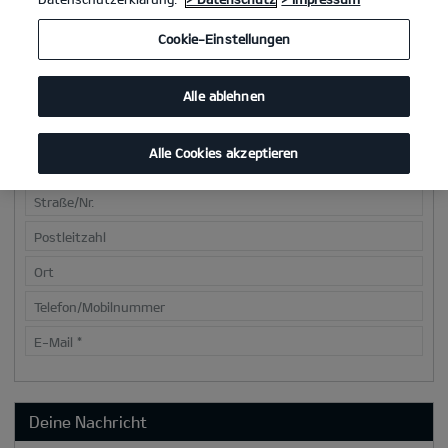
Cookie-Einstellungen
Deine Kontaktdaten
Alle ablehnen
Anrede
*
Vorname
*
Alle Cookies akzeptieren
Nachname
*
Straße/Nr.
Postleitzahl
Ort
Telefon/Mobilnummer
E-Mail
*
Deine Nachricht