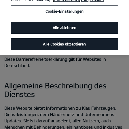
Barrierefreiheitsstärkungsgesetz (BFSG).
Cookie-Einstellungen
Ein barrierefreier Zugang zu unseren Marken-Websites ist
eine der höchsten Prioritäten für Kia. Wir bemühen uns
sicherzustellen, dass alle Nutzer:innen mit unterschiedlichen
Alle ablehnen
Fähigkeiten in der Lage sind, mit unseren digitalen Inhalten
zu interagieren und sie entsprechend ihrer spezifischen
Alle Cookies akzeptieren
Bedürfnisse zu nutzen.
Diese Barrierefreiheitserklärung gilt für Websites in
Deutschland.
Allgemeine Beschreibung des
Dienstes
Diese Website bietet Informationen zu Kias Fahrzeugen,
Dienstleistungen, dem Händlernetz und Unternehmens-
Updates. Sie ist darauf ausgelegt, allen Nutzern, auch
Menschen mit Behinderungen, ein nahtloses und inklusives