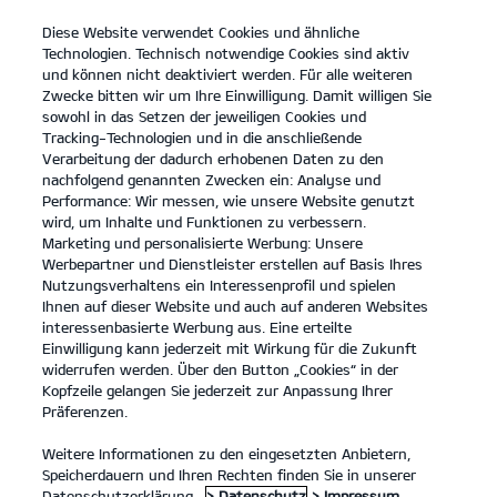
Diese Website verwendet Cookies und ähnliche
open
Technologien. Technisch notwendige Cookies sind aktiv
menu
und können nicht deaktiviert werden. Für alle weiteren
KONTAKT
Zwecke bitten wir um Ihre Einwilligung. Damit willigen Sie
sowohl in das Setzen der jeweiligen Cookies und
Tracking-Technologien und in die anschließende
BARRIEREFREIHEIT
Verarbeitung der dadurch erhobenen Daten zu den
nachfolgend genannten Zwecken ein: Analyse und
BARRIEREFREIHEIT
Performance: Wir messen, wie unsere Website genutzt
wird, um Inhalte und Funktionen zu verbessern.
Barrierefreiheitserklärung
Marketing und personalisierte Werbung: Unsere
Werbepartner und Dienstleister erstellen auf Basis Ihres
Nutzungsverhaltens ein Interessenprofil und spielen
Erstellt am: 3. Juni 2025
Ihnen auf dieser Website und auch auf anderen Websites
Letzte Aktualisierung: 29. Juli 2025
interessenbasierte Werbung aus. Eine erteilte
Einwilligung kann jederzeit mit Wirkung für die Zukunft
widerrufen werden. Über den Button „Cookies“ in der
Einleitung
Kopfzeile gelangen Sie jederzeit zur Anpassung Ihrer
Präferenzen.
Kia verpflichtet sich, seine Marken-Websites und
Weitere Informationen zu den eingesetzten Anbietern,
Dienstleistungen barrierefrei zu gestalten, in
Speicherdauern und Ihren Rechten finden Sie in unserer
Übereinstimmung mit dem
Datenschutzerklärung.
> Datenschutz
> Impressum