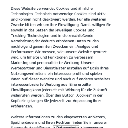
Diese Website verwendet Cookies und ähnliche
open
Technologien. Technisch notwendige Cookies sind aktiv
menu
und können nicht deaktiviert werden. Für alle weiteren
KONTAKT
Zwecke bitten wir um Ihre Einwilligung. Damit willigen Sie
sowohl in das Setzen der jeweiligen Cookies und
Laden im Unternehmen
Tracking-Technologien und in die anschließende
Verarbeitung der dadurch erhobenen Daten zu den
...
LADEN IM UNTERNEHMEN
nachfolgend genannten Zwecken ein: Analyse und
Performance: Wir messen, wie unsere Website genutzt
wird, um Inhalte und Funktionen zu verbessern.
Marketing und personalisierte Werbung: Unsere
Werbepartner und Dienstleister erstellen auf Basis Ihres
Nutzungsverhaltens ein Interessenprofil und spielen
Ihnen auf dieser Website und auch auf anderen Websites
interessenbasierte Werbung aus. Eine erteilte
Einwilligung kann jederzeit mit Wirkung für die Zukunft
widerrufen werden. Über den Button „Cookies“ in der
Kopfzeile gelangen Sie jederzeit zur Anpassung Ihrer
Präferenzen.
Weitere Informationen zu den eingesetzten Anbietern,
Speicherdauern und Ihren Rechten finden Sie in unserer
Datenschutzerklärung.
> Datenschutz
> Impressum