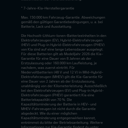
* 7-Jahre-Kia-Herstellergarantie
Max. 150.000 km Fahrzeug-Garantie. Abweichungen
gemäß den gültigen Garantiebedingungen, u. a. bei
Batterie, Lack und Ausstattung.
Die Hochvolt-Lithium-Ionen-Batterieeinheiten in den
Elektrofahrzeugen (EV), Hybrid-Elektrofahrzeugen
(HEV) und Plug-in Hybrid-Elektrofahrzeugen (PHEV)
von Kia sind auf eine lange Lebensdauer ausgelegt.
Für diese Batterien gilt ab Modelljahr 2026 die Kia-
Garantie für eine Dauer von 8 Jahren ab der
Erstzulassung oder 160.000 km Laufleistung, je
nachdem, was zuerst eintritt. Für
Niedervoltbatterien (48 V und 12 V) in Mild-Hybrid-
Elektrofahrzeugen (MHEV) gilt die Kia-Garantie für
eine Dauer von 2 Jahren ab der Erstzulassung,
unabhängig von der Kilometerleistung. Ausschließlich
bei den Elektrofahrzeugen (EV) und Plug-in Hybrid-
Elektrofahrzeugen (PHEV) garantiert Kia eine
Batteriekapazität von 70 %. Die
Kapazitätsminderung der Batterie in HEV- und
MHEV-Fahrzeugen ist nicht durch die Garantie
abgedeckt. Wie du einer möglichen
Kapazitätsminderung entgegenwirken kannst,
entnimmst du bitte der Betriebsanleitung. Weitere
Informationen zur Kia-Garantie findest du unter